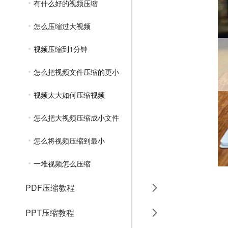
有什么好的视频压缩
怎么压缩过大视频
视频压缩到1分钟
怎么把视频文件压缩的更小
视频太大如何压缩视频
怎么把大视频压缩成小文件
怎么将视频压缩到最小
一堆视频怎么压缩
PDF压缩教程
PPT压缩教程