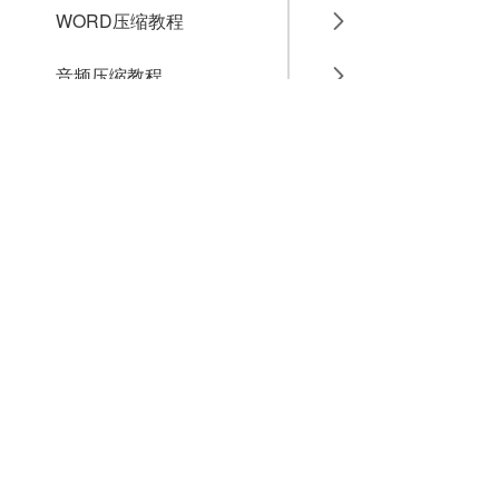
WORD压缩教程
音频压缩教程
GIF压缩教程
MP4压缩教程
JPG压缩教程
PNG压缩教程
JPGE压缩教程
文件压缩教程