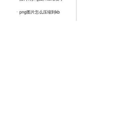
png图片怎么压缩到kb
图片过大怎么压缩png
怎么压缩png格式图片大小
png压缩大小不变尺寸
png在线免费压缩
png格式如何压缩
JPGE压缩教程
文件压缩教程