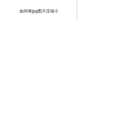
如何将jpg图片压缩小
图片jpg怎么压缩大小
如何把jpg文件压缩
在线压缩jpg图片的大小
jpg图片在线压缩软件
PNG压缩教程
JPGE压缩教程
文件压缩教程